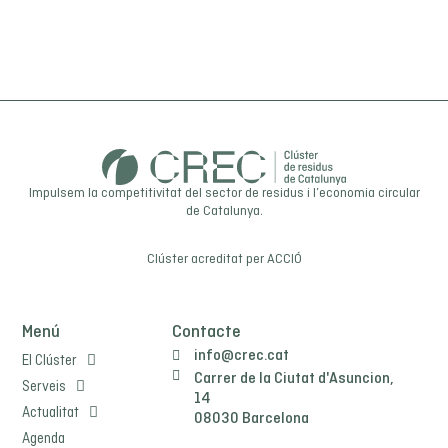
Impulsem la competitivitat del sector de residus i l’economia circular
de Catalunya.
Clúster acreditat per
ACCIÓ
Menú
Contacte
info@crec.cat
El Clúster
Carrer de la Ciutat d'Asuncion,
Serveis
14
Actualitat
08030 Barcelona
Agenda