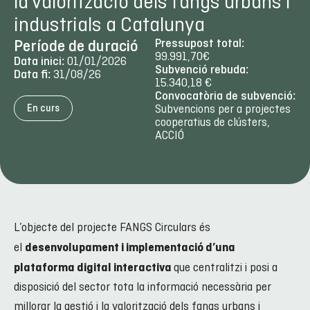
la valorització dels fangs urbans i
industrials a Catalunya
Pressupost total:
Període de duració
99.991,70€
01/01/2026
Data inici:
Subvenció rebuda:
31/08/26
Data fi:
15.340,18 €
Convocatòria de subvenció:
Subvencions per a projectes
En curs
cooperatius de clústers,
ACCIÓ
L’objecte del projecte FANGS Circulars és
el
desenvolupament i implementació d’una
que centralitzi i posi a
plataforma digital interactiva
disposició del sector tota la informació necessària per
millorar la gestió i la valorització dels fangs urbans i