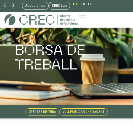
CA
EN
ES
Associar-se
CREC Lab
Vés
al
contingut
BORSA DE
TREBALL
OFERTES DE FEINA
VULL PUBLICAR UNA VACANT