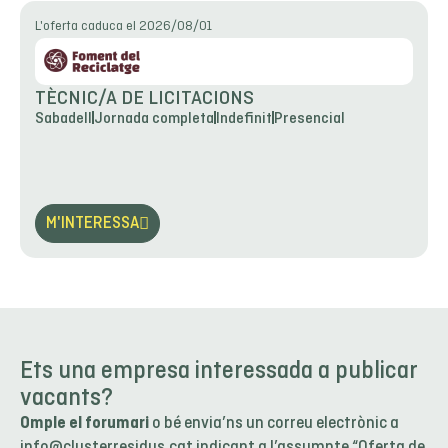
L'oferta caduca el 2026/08/01
TÈCNIC/A DE LICITACIONS
Sabadell
Jornada completa
Indefinit
Presencial
M'INTERESSA
Ets una empresa interessada a publicar
vacants?
Omple el forumari
o bé envia’ns un correu electrònic a
info@clusterresidus.cat
indicant a l’assumpte “Oferta de