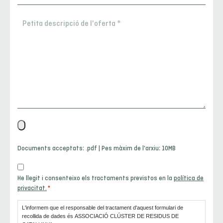
contacte
Petita
*
descripció
de
l'oferta
*
Archivo
*
Documents acceptats: .pdf | Pes màxim de l'arxiu: 10MB
Consentimiento
He llegit i consenteixo els tractaments previstos en la
política de
*
privacitat.
*
L'informem que el responsable del tractament d'aquest formulari de
recollida de dades és ASSOCIACIÓ CLÚSTER DE RESIDUS DE