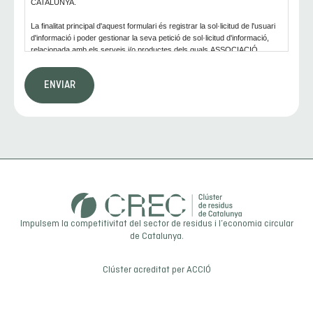
CATALUNYA.
La finalitat principal d'aquest formulari és registrar la sol·licitud de l'usuari
d'informació i poder gestionar la seva petició de sol·licitud d'informació,
relacionada amb els serveis i/o productes dels quals ASSOCIACIÓ
CLÚSTER DE RESIDUS DE CATALUNYA disposa.
Així mateix, informem l'usuari que la base legítima per als tractaments que
es van a dur a terme és el consentiment.
D'acord amb els drets que li confereix la normativa vigent en protecció de
dades, l'usuari podrà dirigir-se a l'autoritat de control competent per a
presentar la reclamació que consideri oportuna, així com també podrà
exercir els drets d'accés, rectificació, limitació de tractament, supressió,
portabilitat i oposició al tractament de les seves dades de caràcter
personal, així com a la retirada del consentiment prestat per al tractament
dels mateixos. Per a més informació, l'usuari pot dirigir-se a la nostra
política de privacitat.
Impulsem la competitivitat del sector de residus i l’economia circular
de Catalunya.
Clúster acreditat per
ACCIÓ