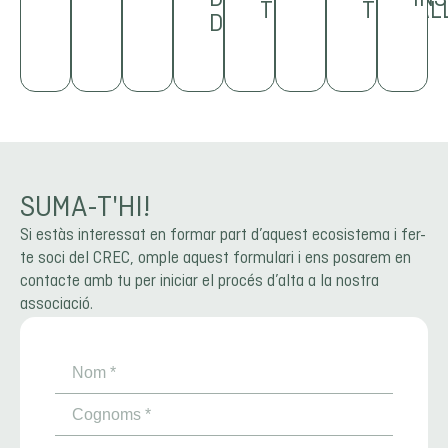
networking
TENDÈNCIES
comuns
TREBAL
que
temàtiques
tecnologies,
amb
tendències
del
D’OPORTUNITATS
que
i
impulsin
molt
solucions
les
de
sector
organitzem
dinamitzar
la
específiques
industrials
princ
mercat
i
entre
projectes
innovació
del
i
insti
del
d’oportunitats
empreses
i
de
sector.
fer
del
sector
que
i
actuacions
la
connexions
territo
dels
impulsin
agents
per
teva
estratègiques
residus.
els
del
afrontar-
empresa.
pel
teus
sector.
los.
teu
projectes
SUMA-T'HI!
negoci
Si estàs interessat en formar part d’aquest ecosistema i fer-
te soci del CREC, omple aquest formulari i ens posarem en
contacte amb tu per iniciar el procés d’alta a la nostra
associació.