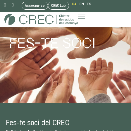
CA
EN
ES
Associar-se
CREC Lab
Vés
al
contingut
FES-TE SOCI
Fes-te soci del CREC