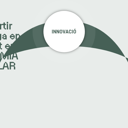
tir
INNOVACIÓ
ya en
t en
MIA
LAR