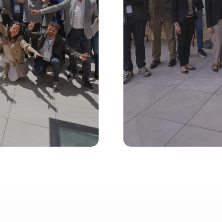
us a Catalunya i agrupa
La junta directiva
la cadena de valor.
organitzac