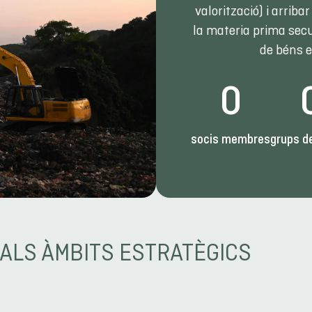
valorització) i arribar
la materia prima sec
de béns e
0
socis membres
grups de
PALS ÀMBITS ESTRATÈGICS