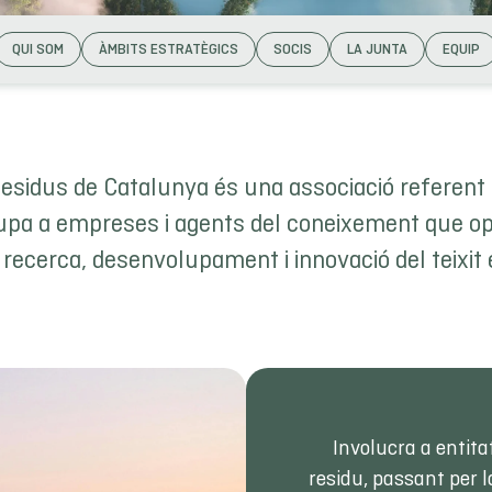
QUI SOM
ÀMBITS ESTRATÈGICS
SOCIS
LA JUNTA
EQUIP
Residus de Catalunya és una associació referent 
upa a empreses i agents del coneixement que op
a recerca, desenvolupament i innovació del teixit
Involucra a entitat
residu, passant per la