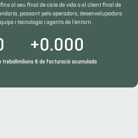
 fins al seu final de cicle de vida o al client final de
undaria, passant pels operadors, desenvolupadors
quips i tecnologia i agents de l’entorn.
0
+
0
.000
 treball
milions € de facturació acumulada