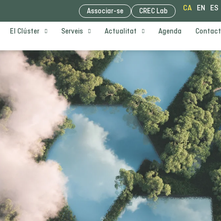
CA
EN
ES
Associar-se
CREC Lab
El Clúster
Serveis
Actualitat
Agenda
Contact