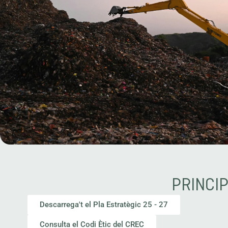
PRINCI
Descarrega't el Pla Estratègic 25 - 27
Consulta el Codi Ètic del CREC