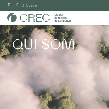
Vés
al
contingut
QUI SOM