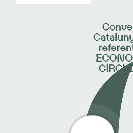
Conver
Catalun
referen
ECONO
CIRCU