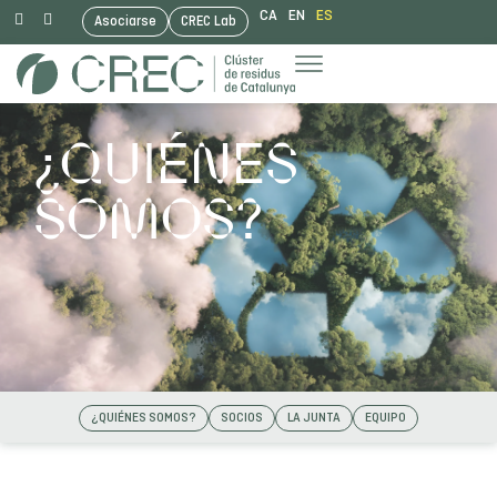
CA
EN
ES
Asociarse
CREC Lab
Saltar
al
contenido
¿QUIÉNES
SOMOS?
¿QUIÉNES SOMOS?
SOCIOS
LA JUNTA
EQUIPO