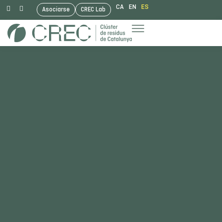
CA
EN
ES
Asociarse
CREC Lab
Saltar
al
contenido