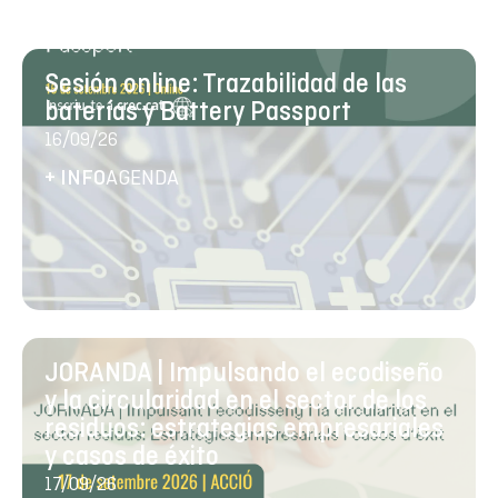
Sesión online: Trazabilidad de las
baterías y Battery Passport
16/09/26
AGENDA
+ INFO
JORANDA | Impulsando el ecodiseño
y la circularidad en el sector de los
residuos: estrategias empresariales
y casos de éxito
17/09/26