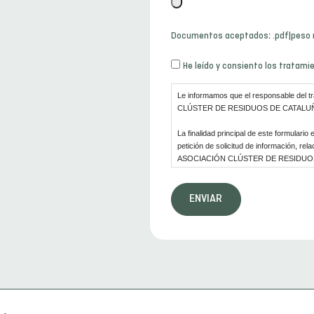
Archivo
*
Documentos aceptados: .pdf|peso m
Consentimiento
He leído y consiento los tratami
*
Le informamos que el responsable del t
CLÚSTER DE RESIDUOS DE CATALU
La finalidad principal de este formulario 
petición de solicitud de información, rel
ASOCIACIÓN CLÚSTER DE RESIDUO
Asimismo, informamos al usuario que la b
consentimiento.
De acuerdo con los derechos que le otorg
la autoridad de control competente par
ejercer los derechos de acceso, rectifica
tratamiento de sus datos de carácter per
de los mismos. Para más información, el