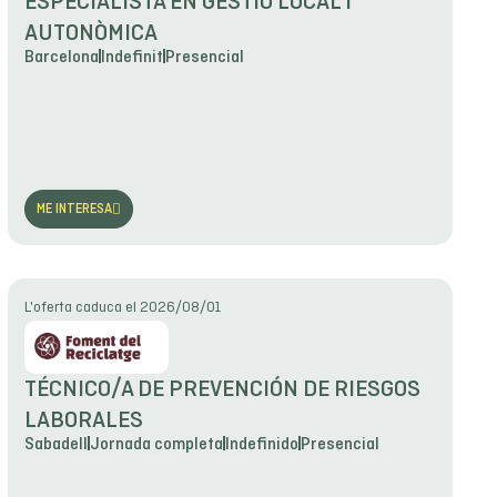
ESPECIALISTA EN GESTIÓ LOCAL I
AUTONÒMICA
Barcelona
Indefinit
Presencial
ME INTERESA
L'oferta caduca el 2026/08/01
TÉCNICO/A DE PREVENCIÓN DE RIESGOS
LABORALES
Sabadell
Jornada completa
Indefinido
Presencial