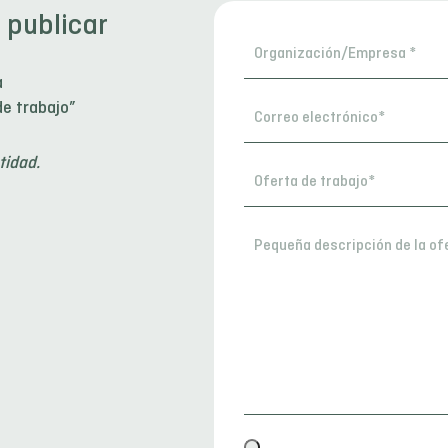
 publicar
Organización/Empresa
*
a
de trabajo”
Correo
electrónico
tidad.
*
Persona
de
contacto
Pequeña
*
descripción
de
la
oferta
*