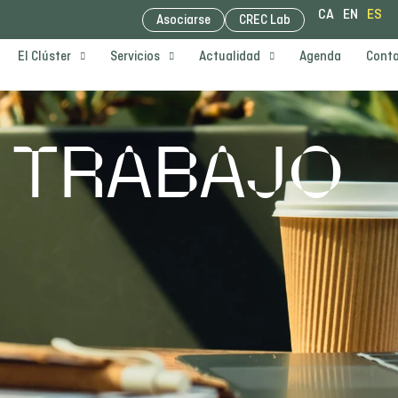
CA
EN
ES
Asociarse
CREC Lab
El Clúster
Servicios
Actualidad
Agenda
Cont
 TRABAJO