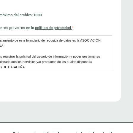
áximo del archivo: 10MB
entos previstos en la
política de privacidad.
*
ratamiento de este formulario de recogida de datos es la ASOCIACIÓN
ÑA.
es registrar la solicitud del usuario de información y poder gestionar su
acionada con los servicios y/o productos de los cuales dispone la
S DE CATALUÑA.
ase legítima para los tratamientos que se van a llevar a cabo es el
a la normativa vigente en protección de datos, el usuario podrá dirigirse a
a presentar la reclamación que considere oportuna, así como también podrá
ción, limitación del tratamiento, supresión, portabilidad y oposición al
sonal, así como la retirada del consentimiento prestado para el tratamiento
 usuario puede consultar nuestra política de privacidad.