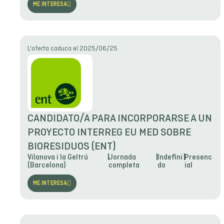
ME INTERESA
L'oferta caduca el 2025/06/25
CANDIDATO/A PARA INCORPORARSE A UN
PROYECTO INTERREG EU MED SOBRE
BIORESIDUOS (ENT)
Vilanova i la Geltrú
Jornada
Indefini
Presenc
(Barcelona)
completa
do
ial
ME INTERESA