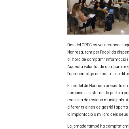
Des del CREC es vol destacar i agr
Manresa, tant per l’acollida disp
a l’hora de compartir informació i
Aquesta voluntat de compartir exp
l’aprenentatge col·lectiu i a la di
El model de Manresa presenta un 
combina el sistema de porta a po
recollida de residus municipals. A
diferents eines de gestió i aport
la implantació o millora dels seus
La jornada també ha comptat amb 