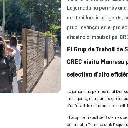
La jornada ha permès anali
contenidors intel·ligents,
grup i avançar en el projec
eficiència impulsat pel CR
El Grup de Treball de 
CREC visita Manresa p
selectiva d’alta eficiè
La jornada ha permès analitzar so
intel·ligents, compartir experiènc
d’anàlisi dels sistemes de recolli
El Grup de Treball de Sistemes de
de treball a Manresa amb l’object