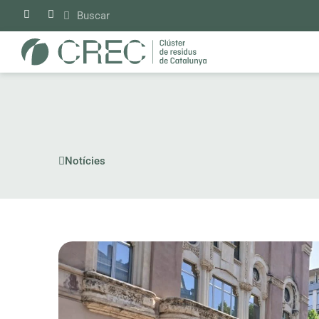
Vés
al
contingut
Notícies