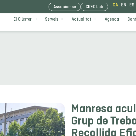
CA
EN
ES
Associar-se
CREC Lab
El Clúster
Serveis
Actualitat
Agenda
Con
Manresa acul
Grup de Treba
Recollida Efi