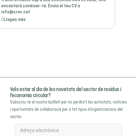
transformació cap a una economia més circular, ens
encantarà conèixer-te. Envia el teu CV a
info@crec.cat
Llegeix més
Vols estar al dia de les novetats del sector de residus i
l’economia circular?
Subscriu-te al nostre butlletí per no perdre’t les activitats, notícies
i oportunitats de col·laboració per a tot tipus d’organitzacions del
sector.