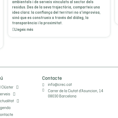
ambientals i de serveis vinculats al sector dels
residus. Des de la seva trajectòria, comparteix una
idea clara: la confiança del territori no s'improvisa,
sinó que es construeix a través del diàleg, la
transparència i la proximitat.
Llegeix més
nú
Contacte
info@crec.cat
l Clúster
Carrer de la Ciutat d'Asuncion, 14
erveis
08030 Barcelona
ctualitat
genda
ontacte