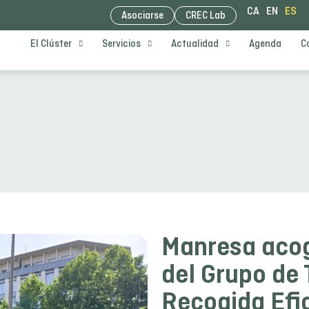
CA
EN
ES
Asociarse
CREC Lab
El Clúster
Servicios
Actualidad
Agenda
C
Manresa acog
del Grupo de
Recogida Efi