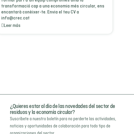
formar part d'un equip compromès amb la
transformació cap a una economia més circular, ens
encantarà conèixer-te. Envia el teu CV a
info@crec.cat
Leer más
¿Quieres estar al día de las novedades del sector de
residuos y la economía circular?
Suscríbete a nuestro boletín para no perderte las actividades,
noticias y oportunidades de colaboración para todo tipo de
organizaciones del sector.