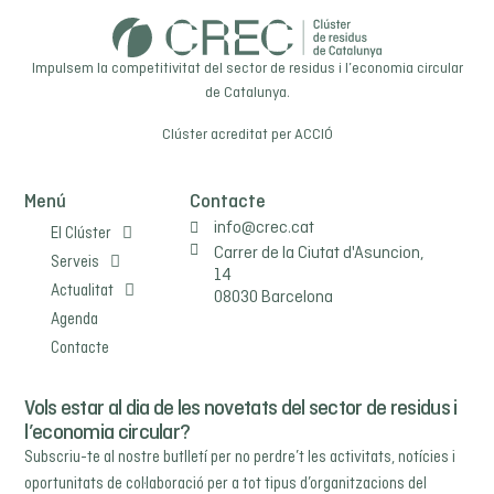
Impulsem la competitivitat del sector de residus i l’economia circular
de Catalunya.
Clúster acreditat per
ACCIÓ
Menú
Contacte
info@crec.cat
El Clúster
Carrer de la Ciutat d'Asuncion,
Serveis
14
Actualitat
08030 Barcelona
Agenda
Contacte
Vols estar al dia de les novetats del sector de residus i
l’economia circular?
Subscriu-te al nostre butlletí per no perdre’t les activitats, notícies i
oportunitats de col·laboració per a tot tipus d’organitzacions del