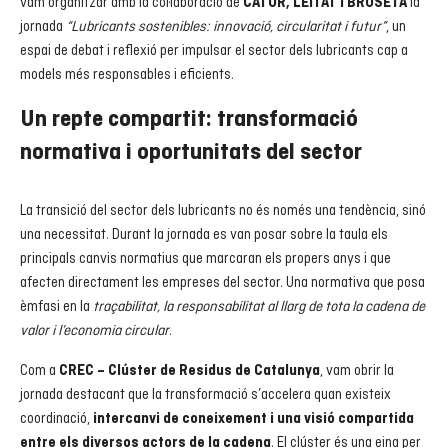
vam organitzar amb la col·laboració de
la
CATOR, LEITAT i BROSETA
jornada
“Lubricants sostenibles: innovació, circularitat i futur”
, un
espai de debat i reflexió per impulsar el sector dels lubricants cap a
models més responsables i eficients.
Un repte compartit: transformació
normativa i oportunitats del sector
La transició del sector dels lubricants no és només una tendència, sinó
una necessitat. Durant la jornada es van posar sobre la taula els
principals canvis normatius que marcaran els propers anys i que
afecten directament les empreses del sector. Una normativa que posa
èmfasi en la
traçabilitat, la responsabilitat al llarg de tota la cadena de
valor i l’economia circular
.
Com a
, vam obrir la
CREC – Clúster de Residus de Catalunya
jornada destacant que la transformació s’accelera quan existeix
coordinació,
intercanvi de coneixement i una visió compartida
. El clúster és una eina per
entre els diversos actors de la cadena