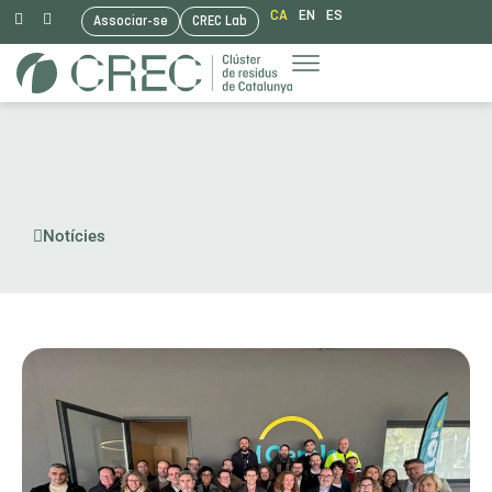
CA
EN
ES
Associar-se
CREC Lab
Vés
al
contingut
Notícies