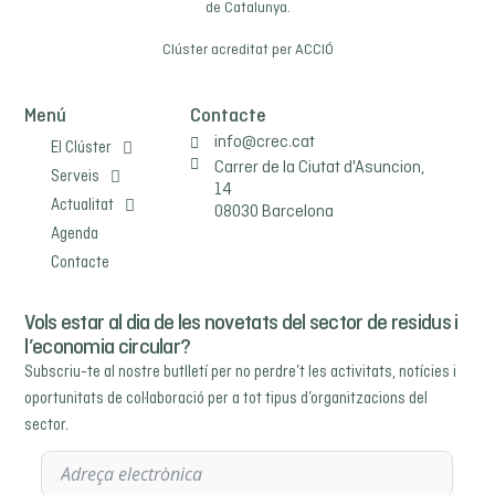
de Catalunya.
Clúster acreditat per
ACCIÓ
Menú
Contacte
info@crec.cat
El Clúster
Carrer de la Ciutat d'Asuncion,
Serveis
14
Actualitat
08030 Barcelona
Agenda
Contacte
Vols estar al dia de les novetats del sector de residus i
l’economia circular?
Subscriu-te al nostre butlletí per no perdre’t les activitats, notícies i
oportunitats de col·laboració per a tot tipus d’organitzacions del
sector.