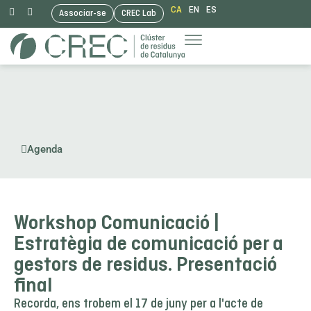
CA
EN
ES
Associar-se
CREC Lab
Vés
al
contingut
Agenda
Workshop Comunicació |
Estratègia de comunicació per a
gestors de residus. Presentació
final
Recorda, ens trobem el 17 de juny per a l'acte de