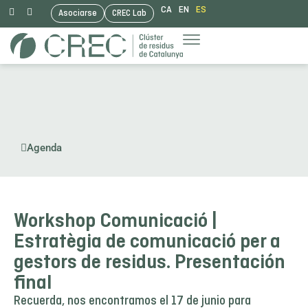
CA
EN
ES
Asociarse
CREC Lab
Saltar
al
contenido
Agenda
Workshop Comunicació |
Estratègia de comunicació per a
gestors de residus. Presentación
final
Recuerda, nos encontramos el 17 de junio para