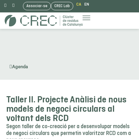
CA
EN
Associar-se
CREC Lab
Vés
al
contingut
Agenda
Taller II. Projecte Anàlisi de nous
models de negoci circulars al
voltant dels RCD
Segon taller de co-creació per a desenvolupar models
de negoci circulars que permetin valoritzar RCD com a