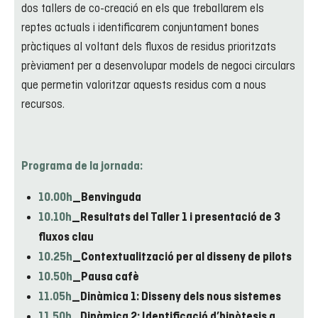
dos tallers de co-creació en els que treballarem els
reptes actuals i identificarem conjuntament bones
pràctiques al voltant dels fluxos de residus prioritzats
prèviament per a desenvolupar models de negoci circulars
que permetin valoritzar aquests residus com a nous
recursos.
Programa de la jornada:
10.00h
_Benvinguda
10.10h
_Resultats del Taller 1 i presentació de 3
fluxos clau
10.25h
_Contextualització per al disseny de pilots
10.50h
_Pausa cafè
11.05h
_Dinàmica 1: Disseny dels nous sistemes
11.50h
_Dinàmica 2: Identificació d’hipòtesis a