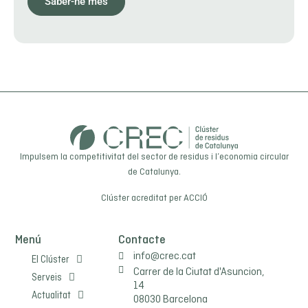
Saber-ne més
Impulsem la competitivitat del sector de residus i l’economia circular
de Catalunya.
Clúster acreditat per
ACCIÓ
Menú
Contacte
info@crec.cat
El Clúster
Carrer de la Ciutat d'Asuncion,
Serveis
14
Actualitat
08030 Barcelona