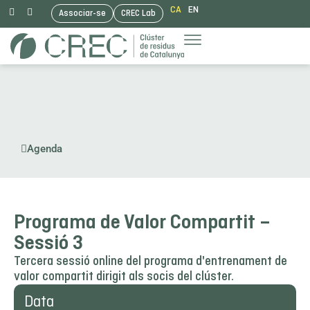
CA
EN
Associar-se
CREC Lab
Vés
al
contingut
Agenda
Programa de Valor Compartit –
Sessió 3
Tercera sessió online del programa d'entrenament de
valor compartit dirigit als socis del clúster.
Data