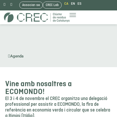
CA
EN
ES
Associar-se
CREC Lab
Vés
al
contingut
Agenda
Vine amb nosaltres a
ECOMONDO!
El 3 i 4 de novembre el CREC organitza una delegació
professional per assistir a ECOMONDO, la fira de
referència en economia verda i circular que se celebra
a Rimini (Itàlia).