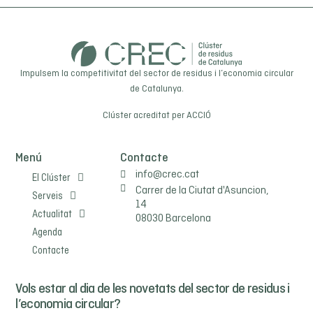
Impulsem la competitivitat del sector de residus i l’economia circular
de Catalunya.
Clúster acreditat per
ACCIÓ
Menú
Contacte
info@crec.cat
El Clúster
Carrer de la Ciutat d'Asuncion,
Serveis
14
Actualitat
08030 Barcelona
Agenda
Contacte
Vols estar al dia de les novetats del sector de residus i
l’economia circular?