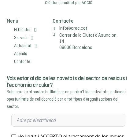
Clúster acreditat per
ACCIÓ
Menú
Contacte
info@crec.cat
El Clúster
Carrer de la Ciutat d'Asuncion,
Serveis
14
Actualitat
08030 Barcelona
Agenda
Contacte
Vols estar al dia de les novetats del sector de residus i
l’economia circular?
Subscriu-te al nostre butlletí per no perdre’t les activitats, notícies i
oportunitats de col·laboració per a tot tipus d’organitzacions del
sector.