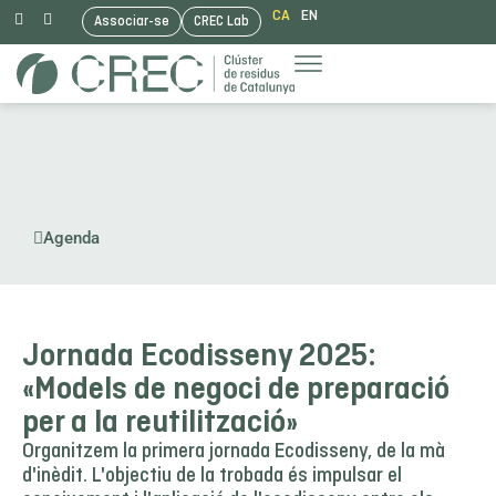
CA
EN
Associar-se
CREC Lab
Vés
al
contingut
Agenda
Jornada Ecodisseny 2025:
«Models de negoci de preparació
per a la reutilització»
Organitzem la primera jornada Ecodisseny, de la mà
d'inèdit. L'objectiu de la trobada és impulsar el