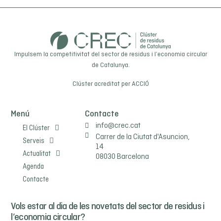
Impulsem la competitivitat del sector de residus i l’economia circular
de Catalunya.
Clúster acreditat per
ACCIÓ
Menú
Contacte
info@crec.cat
El Clúster
Carrer de la Ciutat d'Asuncion,
Serveis
14
Actualitat
08030 Barcelona
Agenda
Contacte
Vols estar al dia de les novetats del sector de residus i
l’economia circular?