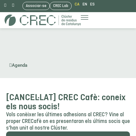
CA
EN
ES
Associar-se
CREC Lab
Vés
al
contingut
Agenda
[CANCEL·LAT] CREC Cafè: coneix
els nous socis!
Vols conèixer les últimes adhesions al CREC? Vine al
proper CRECafè on es presentaran els últims socis que
s'han unit al nostre Clúster.