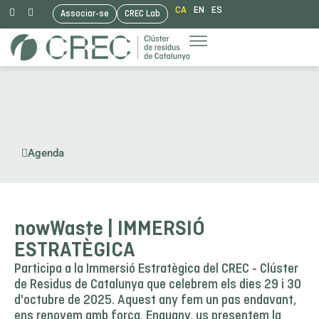
CA
EN
ES
Associar-se
CREC Lab
Vés
al
contingut
Agenda
nowWaste | IMMERSIÓ
ESTRATÈGICA
Participa a la Immersió Estratègica del CREC - Clúster
de Residus de Catalunya que celebrem els dies 29 i 30
d'octubre de 2025. Aquest any fem un pas endavant,
ens renovem amb força. Enguany, us presentem la