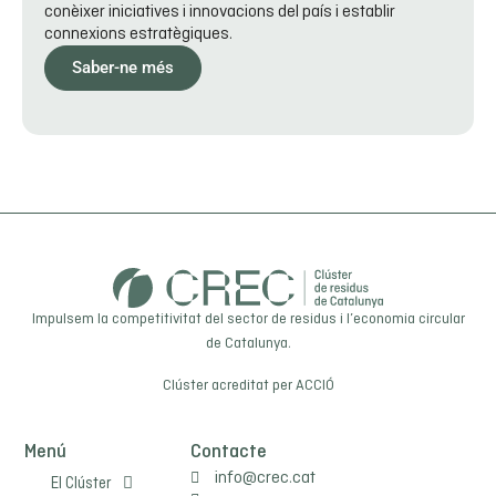
conèixer iniciatives i innovacions del país i establir
connexions estratègiques.
Saber-ne més
Impulsem la competitivitat del sector de residus i l’economia circular
de Catalunya.
Clúster acreditat per
ACCIÓ
Menú
Contacte
info@crec.cat
El Clúster