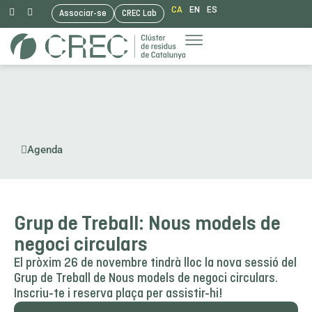
CA
EN
ES
Associar-se
CREC Lab
Vés
al
contingut
Agenda
Grup de Treball: Nous models de
negoci circulars
El pròxim 26 de novembre tindrà lloc la nova sessió del
Grup de Treball de Nous models de negoci circulars.
Inscriu-te i reserva plaça per assistir-hi!