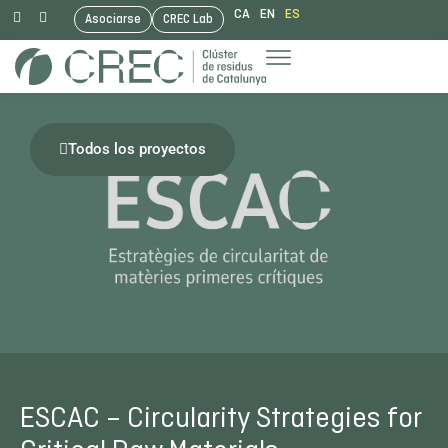
CA
EN
ES
Asociarse
CREC Lab
Saltar
al
contenido
Todos los proyectos
ESCAC – Circularity Strategies for