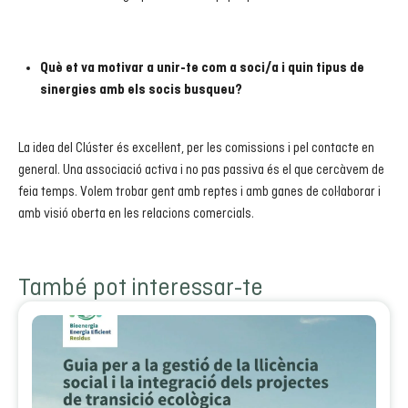
Què et va motivar a unir-te com a soci/a i quin tipus de
sinergies amb els socis busqueu?
La idea del Clúster és excel·lent, per les comissions i pel contacte en
general. Una associació activa i no pas passiva és el que cercàvem de
feia temps. Volem trobar gent amb reptes i amb ganes de col·laborar i
amb visió oberta en les relacions comercials.
També pot interessar-te