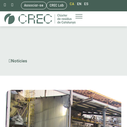
CA
EN
ES
Associar-se
CREC Lab
Vés
al
contingut
Notícies