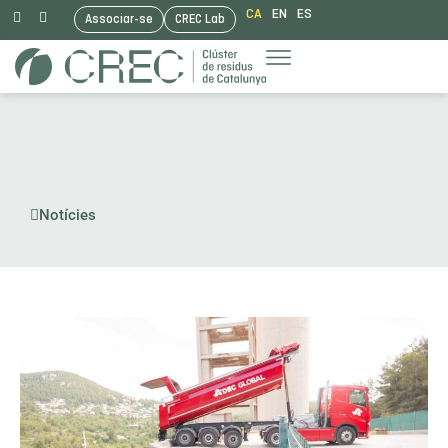
CA
EN
ES
Associar-se
CREC Lab
Vés
al
contingut
Notícies