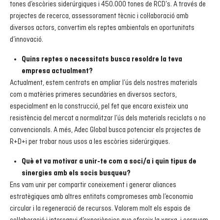
tones d’escòries siderúrgiques i 450.000 tones de RCD’s. A través de
projectes de recerca, assessorament tècnic i col·laboració amb
diversos actors, convertim els reptes ambientals en oportunitats
d’innovació.
Quins reptes o necessitats busca resoldre la teva
empresa actualment?
Actualment, estem centrats en ampliar l’ús dels nostres materials
com a matèries primeres secundàries en diversos sectors,
especialment en la construcció, pel fet que encara existeix una
resistència del mercat a normalitzar l’ús dels materials reciclats o no
convencionals. A més, Adec Global busca potenciar els projectes de
R+D+i per trobar nous usos a les escòries siderúrgiques.
Què et va motivar a unir-te com a soci/a i quin tipus de
sinergies amb els socis busqueu?
Ens vam unir per compartir coneixement i generar aliances
estratègiques amb altres entitats compromeses amb l’economia
circular i la regeneració de recursos. Valorem molt els espais de