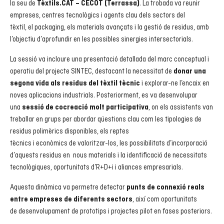
la seu de
. La trobada va reunir
Tèxtils.CAT – CECOT (Terrassa)
empreses, centres tecnològics i agents clau dels sectors del
tèxtil, el packaging, els materials avançats i la gestió de residus, amb
l’objectiu d’aprofundir en les possibles sinergies intersectorials.
La sessió va incloure una presentació detallada del marc conceptual i
operatiu del projecte SINTEC, destacant la necessitat de
donar una
i explorar-ne l’encaix en
segona vida als residus del tèxtil tècnic
noves aplicacions industrials. Posteriorment, es va desenvolupar
una
, on els assistents van
sessió de cocreació molt participativa
treballar en grups per abordar qüestions clau com les tipologies de
residus polimèrics disponibles, els reptes
tècnics i econòmics de valoritzar-los, les possibilitats d’incorporació
d’aquests residus en nous materials i la identificació de necessitats
tecnològiques, oportunitats d’R+D+i i aliances empresarials.
Aquesta dinàmica va permetre detectar
punts de connexió reals
, així com oportunitats
entre empreses de diferents sectors
de desenvolupament de prototips i projectes pilot en fases posteriors.