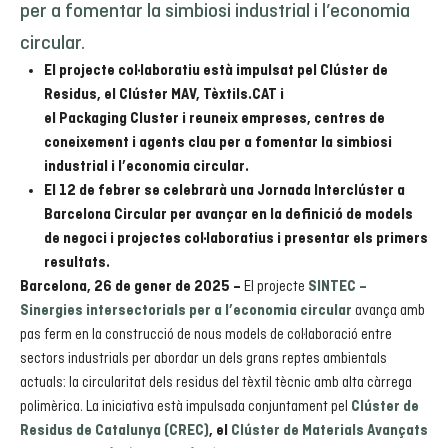
per a fomentar la simbiosi industrial i l’economia
circular.
El projecte col·laboratiu està impulsat pel Clúster de
Residus, el Clúster MAV, Tèxtils.CAT i
el Packaging Cluster i reuneix empreses, centres de
coneixement i agents clau per a fomentar la simbiosi
industrial i l’economia circular.
El 12 de febrer se celebrarà una Jornada Interclúster a
Barcelona Circular per avançar en la definició de models
de negoci i projectes col·laboratius i presentar els primers
resultats.
El projecte
Barcelona, 26 de gener de 2025 –
SINTEC –
avança amb
Sinergies intersectorials per a l’economia circular
pas ferm en la construcció de nous models de col·laboració entre
sectors industrials per abordar un dels grans reptes ambientals
actuals: la circularitat dels residus del tèxtil tècnic amb alta càrrega
polimèrica. La iniciativa està impulsada conjuntament pel
Clúster de
Residus de Catalunya (CREC)
, el
Clúster de Materials Avançats