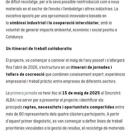
de difícil reciclatge, per a la seva possible reintroducció com a nous
materials en el sector de l’envàs i l’embalatge i altres indústries. La
iniciativa aposta per una aproximació innovadora basada en
la
, amb la
simbiosi industrial i la cooperació interclúster
voluntat de generar impacte ambiental, econòmic i social positiu a
Catalunya.
Un itinerari de treball col·laboratiu
El projecte, va començar a caminar el maig de l’any passat i s’allargarà
fins l’abril de 2026, s’estructura en un
itinerari de jornades i
que combinen coneixement expert, experiència
tallers de cocreació
empresarial i treball pràctic entre empreses de diferents sectors.
La
primera jornada
va tenir lloc el
al Sincrotró
15 de maig de 2025
ALBA i va servir per a presentar el projecte i identificar els
principals
entre
reptes, necessitats i oportunitats compartides
més de 80 representants dels quatre clústers participants. A partir
d’aquest primer diagnòstic, es van començar a definir línies de treball
prioritàries vinculades a la gestió de residus, el reciclatge de materials