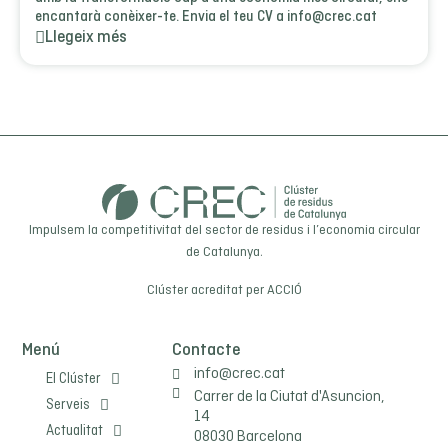
encantarà conèixer-te. Envia el teu CV a info@crec.cat
Llegeix més
Impulsem la competitivitat del sector de residus i l’economia circular
de Catalunya.
Clúster acreditat per
ACCIÓ
Menú
Contacte
info@crec.cat
El Clúster
Carrer de la Ciutat d'Asuncion,
Serveis
14
Actualitat
08030 Barcelona