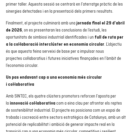
primer taller. Aquesta sessió se centrarà en l’aterratge pràctic de les
sinergies detectades i en la presentació dels primers resultats.
Finalment, el projecte culminarà amb una
jornada final el 29 d’abril
, on es presentaran les conclusions de l’estudi, les
de 2026
oportunitats de simbiosi
industrial identificades i un
full de ruta per
. L’objectiu
a la col·laboració interclúster en economia circular
és que aquesta feina serveixi de base per a impulsar nous
projectes col·laboratius i futures iniciatives finançades en l’àmbit de
l’economia circular.
Un pas endavant cap a una economia més circular
i col·laborativa
Amb SINTEC, els quatre clústers promotors reforcen l’aposta per
la
com a eina clau per afrontar els reptes
innovació col·laborativa
de sostenibilitat industrial. El projecte es posiciona com un espai de
trobada i cocreació entre sectors estratègics de Catalunya, amb un alt
potencial de replicabilitat i ambició de generar impacte real en la
transició cap a una economia més circular, competitiva i resilient.