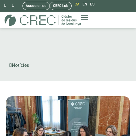
CA
EN
ES
Associar-se
CREC Lab
Vés
al
contingut
Notícies