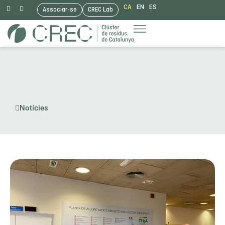
CA
EN
ES
Associar-se
CREC Lab
Vés
al
contingut
Notícies