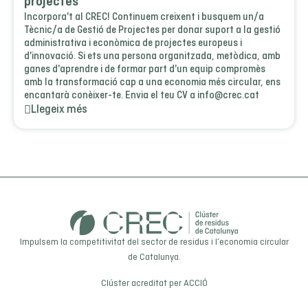
projectes
Incorpora't al CREC! Continuem creixent i busquem un/a
Tècnic/a de Gestió de Projectes per donar suport a la gestió
administrativa i econòmica de projectes europeus i
d'innovació. Si ets una persona organitzada, metòdica, amb
ganes d'aprendre i de formar part d'un equip compromès
amb la transformació cap a una economia més circular, ens
encantarà conèixer-te. Envia el teu CV a info@crec.cat
Llegeix més
Impulsem la competitivitat del sector de residus i l’economia circular
de Catalunya.
Clúster acreditat per
ACCIÓ