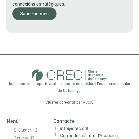
connexions estratègiques.
Saber-ne més
Impulsem la competitivitat del sector de residus i l’economia circular
de Catalunya.
Clúster acreditat per
ACCIÓ
Menú
Contacte
info@crec.cat
El Clúster
Carrer de la Ciutat d'Asuncion,
Serveis