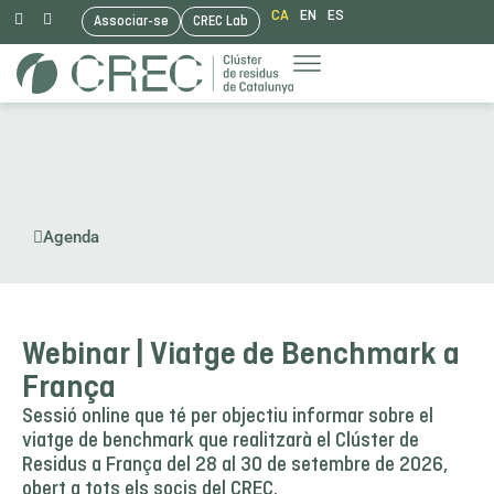
CA
EN
ES
Associar-se
CREC Lab
Vés
al
contingut
Agenda
Webinar | Viatge de Benchmark a
França
Sessió online que té per objectiu informar sobre el
viatge de benchmark que realitzarà el Clúster de
Residus a França del 28 al 30 de setembre de 2026,
obert a tots els socis del CREC.