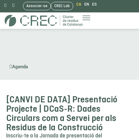
CA
EN
ES
Associar-se
CREC Lab
Vés
al
contingut
Agenda
[CANVI DE DATA] Presentació
Projecte | DCaS-R: Dades
Circulars com a Servei per als
Residus de la Construcció
Inscriu-te a la Jornada de presentació del