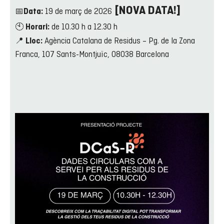
[NOVA DATA!]
📅
19 de març de 2026
Data:
🕙
de 10.30 h a 12.30 h
Horari:
📍
Agència Catalana de Residus – Pg. de la Zona
Lloc:
Franca, 107 Sants-Montjuïc, 08038 Barcelona