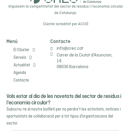
Impulsem la competitivitat del sector de residus i l’economia circular
de Catalunya.
Clúster acreditat per
ACCIÓ
Menú
Contacte
info@crec.cat
El Clúster
Carrer de la Ciutat d'Asuncion,
Serveis
14
Actualitat
08030 Barcelona
Agenda
Contacte
Vols estar al dia de les novetats del sector de residus i
l’economia circular?
Subscriu-te al nostre butlletí per no perdre’t les activitats, notícies i
oportunitats de col·laboració per a tot tipus d’organitzacions del
sector.