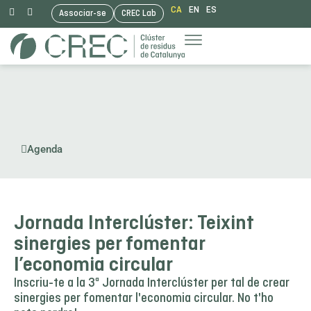
CA
EN
ES
Associar-se
CREC Lab
Vés
al
contingut
Agenda
Jornada Interclúster: Teixint
sinergies per fomentar
l’economia circular
Inscriu-te a la 3ª Jornada Interclúster per tal de crear
sinergies per fomentar l'economia circular. No t'ho