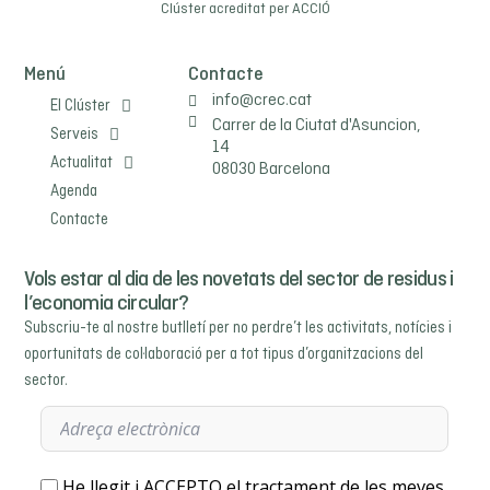
Clúster acreditat per
ACCIÓ
Menú
Contacte
info@crec.cat
El Clúster
Carrer de la Ciutat d'Asuncion,
Serveis
14
Actualitat
08030 Barcelona
Agenda
Contacte
Vols estar al dia de les novetats del sector de residus i
l’economia circular?
Subscriu-te al nostre butlletí per no perdre’t les activitats, notícies i
oportunitats de col·laboració per a tot tipus d’organitzacions del
sector.