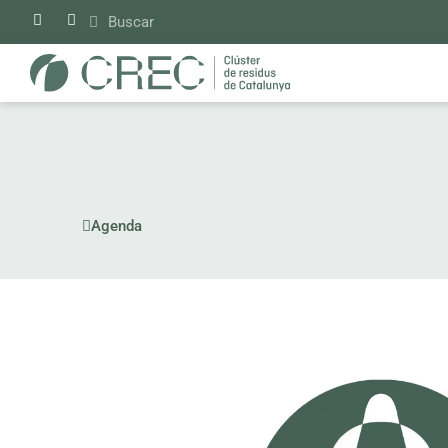
Vés
al
contingut
Agenda