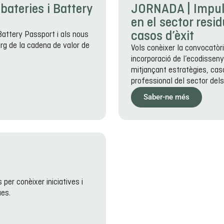
 bateries i Battery
JORNADA | Impulsa
en el sector resi
casos d’èxit
Battery Passport i als nous
larg de la cadena de valor de
Vols conèixer la convocatòr
incorporació de l’ecodisseny 
mitjançant estratègies, caso
professional del sector dels
Saber-ne més
per conèixer iniciatives i
ues.