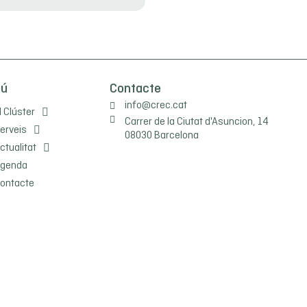
nú
Contacte
info@crec.cat
l Clúster
Carrer de la Ciutat d'Asuncion, 14
erveis
08030 Barcelona
ctualitat
genda
ontacte