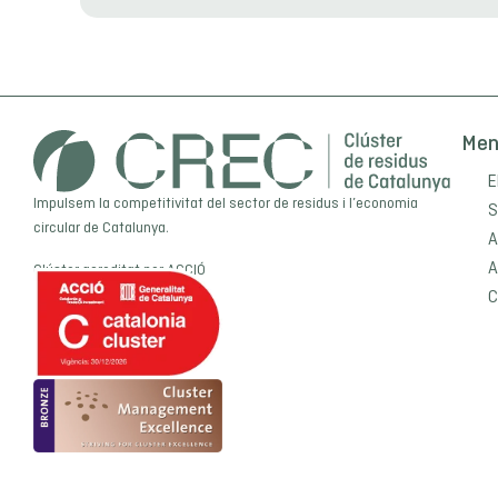
Me
E
Impulsem la competitivitat del sector de residus i l’economia
S
circular de Catalunya.
A
A
Clúster acreditat per
ACCIÓ
C