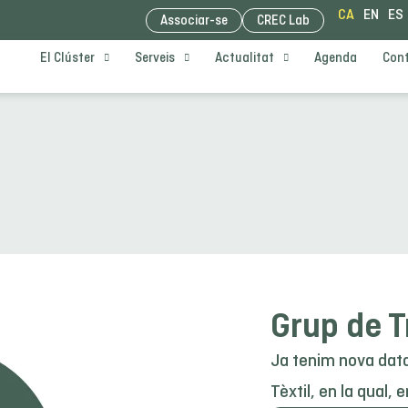
CA
EN
ES
Associar-se
CREC Lab
El Clúster
Serveis
Actualitat
Agenda
Con
Grup de Tr
Ja tenim nova data
Tèxtil, en la qual, 