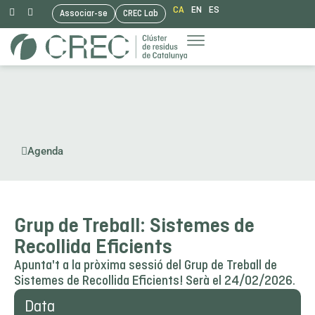
CA
EN
ES
Associar-se
CREC Lab
Vés
al
contingut
Agenda
Grup de Treball: Sistemes de
Recollida Eficients
Apunta't a la pròxima sessió del Grup de Treball de
Sistemes de Recollida Eficients! Serà el 24/02/2026.
Data