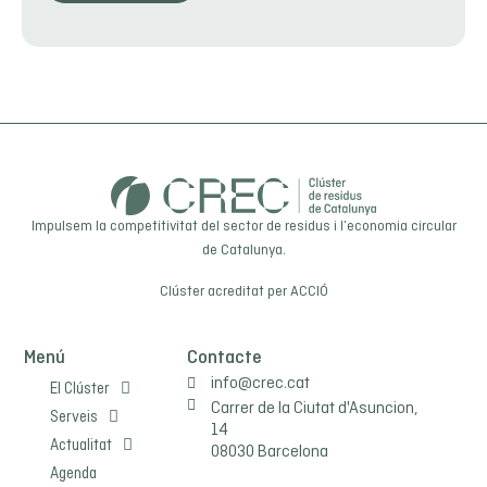
Impulsem la competitivitat del sector de residus i l’economia circular
de Catalunya.
Clúster acreditat per
ACCIÓ
Menú
Contacte
info@crec.cat
El Clúster
Carrer de la Ciutat d'Asuncion,
Serveis
14
Actualitat
08030 Barcelona
Agenda