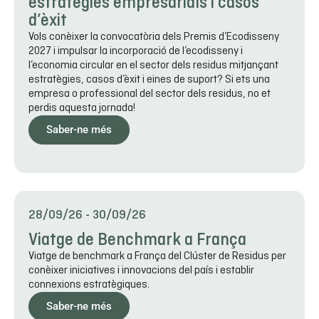
estratègies empresarials i casos
d’èxit
Vols conèixer la convocatòria dels Premis d’Ecodisseny
2027 i impulsar la incorporació de l’ecodisseny i
l’economia circular en el sector dels residus mitjançant
estratègies, casos d’èxit i eines de suport? Si ets una
empresa o professional del sector dels residus, no et
perdis aquesta jornada!
Saber-ne més
28/09/26
-
30/09/26
Viatge de Benchmark a França
Viatge de benchmark a França del Clúster de Residus per
conèixer iniciatives i innovacions del país i establir
connexions estratègiques.
Saber-ne més