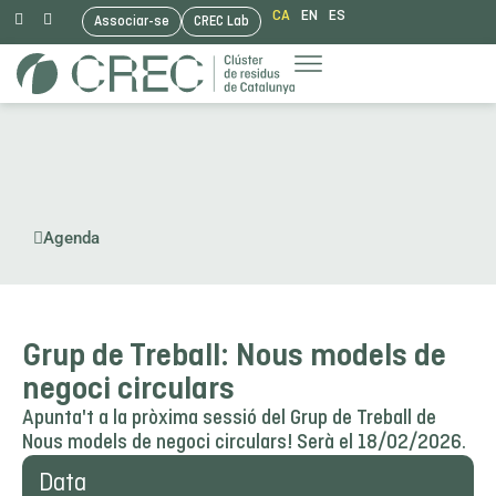
CA
EN
ES
Associar-se
CREC Lab
Vés
al
contingut
Agenda
Grup de Treball: Nous models de
negoci circulars
Apunta't a la pròxima sessió del Grup de Treball de
Nous models de negoci circulars! Serà el 18/02/2026.
Data