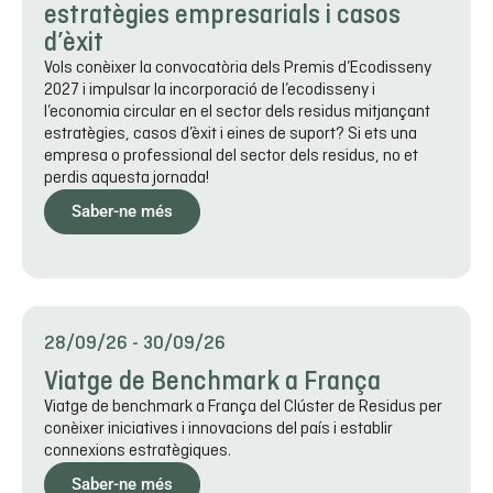
estratègies empresarials i casos
d’èxit
Vols conèixer la convocatòria dels Premis d’Ecodisseny
2027 i impulsar la incorporació de l’ecodisseny i
l’economia circular en el sector dels residus mitjançant
estratègies, casos d’èxit i eines de suport? Si ets una
empresa o professional del sector dels residus, no et
perdis aquesta jornada!
Saber-ne més
28/09/26
-
30/09/26
Viatge de Benchmark a França
Viatge de benchmark a França del Clúster de Residus per
conèixer iniciatives i innovacions del país i establir
connexions estratègiques.
Saber-ne més