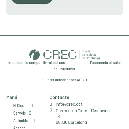
Impulsem la competitivitat del sector de residus i l’economia circular
de Catalunya.
Clúster acreditat per
ACCIÓ
Menú
Contacte
info@crec.cat
El Clúster
Carrer de la Ciutat d'Asuncion,
Serveis
14
Actualitat
08030 Barcelona
Agenda