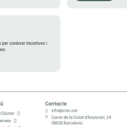
per conèixer iniciatives i
ues.
nú
Contacte
info@crec.cat
l Clúster
Carrer de la Ciutat d'Asuncion, 14
erveis
08030 Barcelona