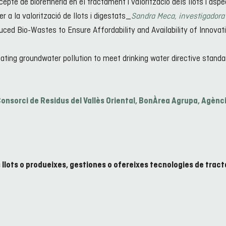
cepte de biorefineria en el tractament i valorització dels llots i as
 a la valorització de llots i digestats_
Sandra Meca, investigadora
ced Bio-Wastes to Ensure Affordability and Availability of Innovat
reating groundwater pollution to meet drinking water directive stand
Consorci de Residus del Vallès Oriental, BonÀrea Agrupa, Agènc
 llots o produeixes, gestiones o ofereixes tecnologies de trac