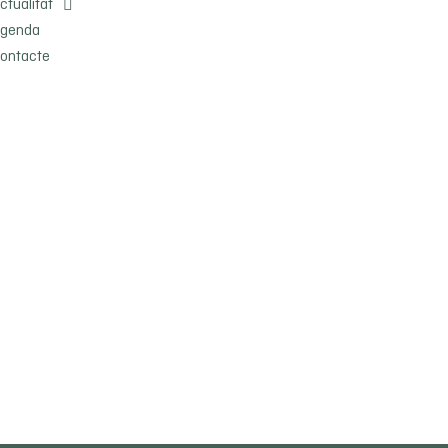
ctualitat
genda
ontacte