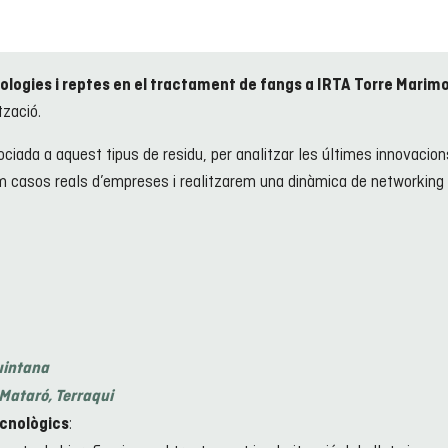
ologies i reptes en el tractament de fangs a IRTA Torre Marim
tzació.
ciada a aquest tipus de residu, per analitzar les últimes innovacion
m casos reals d’empreses i realitzarem una dinàmica de networking p
uintana
 Mataró,
Terraqui
:
ecnològics