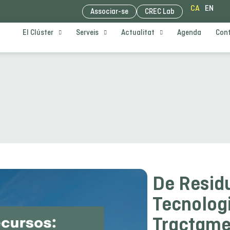
CA
EN
Associar-se
CREC Lab
El Clúster
Serveis
Actualitat
Agenda
Con
De Resid
Tecnologi
Tractame