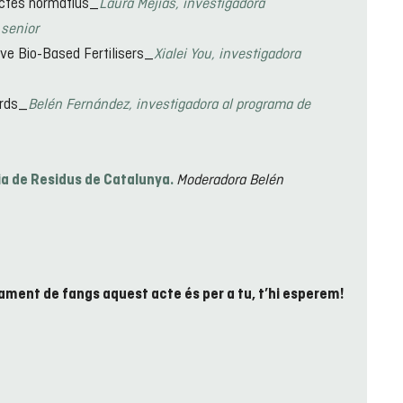
pectes normatius_
Laura Mejias, investigadora
 senior
ive Bio-Based Fertilisers_
Xialei You, investigadora
ards_
Belén Fernández, investigadora al programa de
Moderadora Belén
ia de Residus de Catalunya.
tament de fangs aquest acte és per a tu, t’hi esperem!