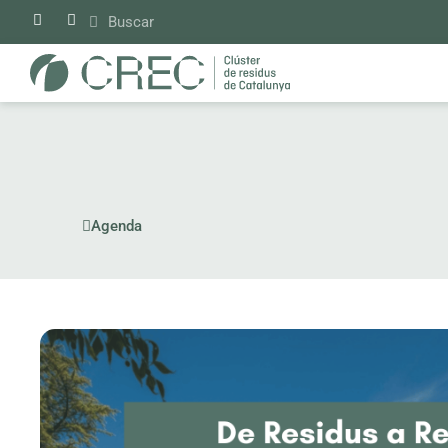
Vés
al
contingut
Agenda