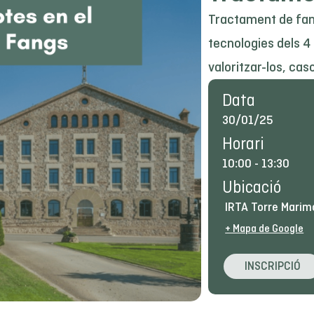
Tractament de fang
tecnologies dels 4
valoritzar-los, ca
Data
30/01/25
Horari
10:00
-
13:30
Ubicació
IRTA Torre Marim
+ Mapa de Google
INSCRIPCIÓ