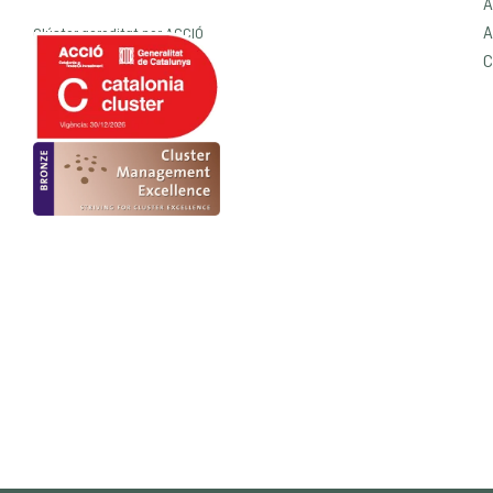
A
A
Clúster acreditat per
ACCIÓ
C