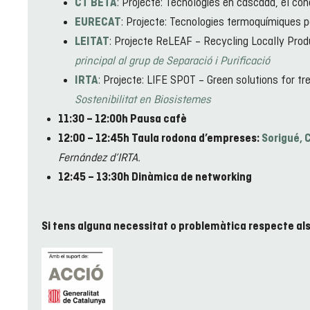
: Projecte: Tecnologies en cascada, el con
CT BETA
: Projecte: Tecnologies termoquímiques per
EURECAT
: Projecte ReLEAF – Recycling Locally Produ
LEITAT
principal al grup de Separació i Purificació
: Projecte: LIFE SPOT – Green solutions for t
IRTA
Sostenibilitat en Biosistemes
11:30 – 12:00h Pausa cafè
12:00 – 12:45h Taula rodona d’empreses:
Sorigué, 
Fernández d’IRTA.
12:45 – 13:30h Dinàmica de networking
Si tens alguna necessitat o problemàtica respecte als