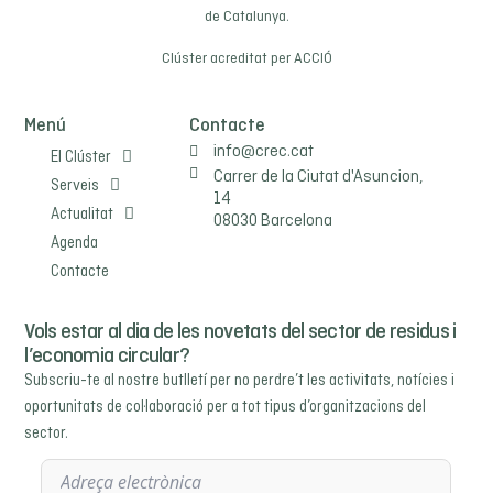
de Catalunya.
Clúster acreditat per
ACCIÓ
Menú
Contacte
info@crec.cat
El Clúster
Carrer de la Ciutat d'Asuncion,
Serveis
14
Actualitat
08030 Barcelona
Agenda
Contacte
Vols estar al dia de les novetats del sector de residus i
l’economia circular?
Subscriu-te al nostre butlletí per no perdre’t les activitats, notícies i
oportunitats de col·laboració per a tot tipus d’organitzacions del
sector.