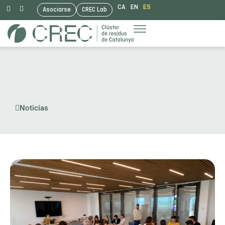
CA
EN
ES
Asociarse
CREC Lab
Saltar
al
contenido
Noticias