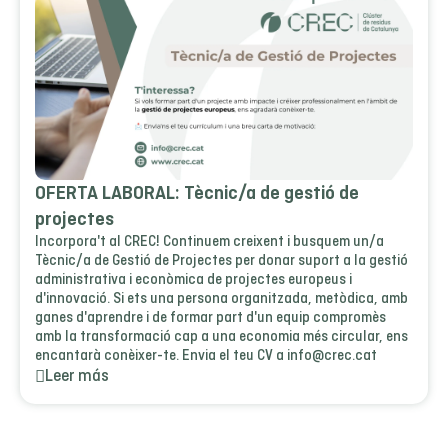
OFERTA LABORAL: Tècnic/a de gestió de
projectes
Incorpora't al CREC! Continuem creixent i busquem un/a
Tècnic/a de Gestió de Projectes per donar suport a la gestió
administrativa i econòmica de projectes europeus i
d'innovació. Si ets una persona organitzada, metòdica, amb
ganes d'aprendre i de formar part d'un equip compromès
amb la transformació cap a una economia més circular, ens
encantarà conèixer-te. Envia el teu CV a info@crec.cat
Leer más