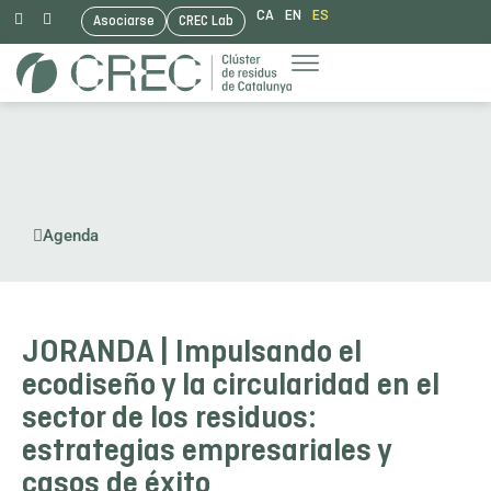
CA
EN
ES
Asociarse
CREC Lab
Saltar
al
contenido
Agenda
JORANDA | Impulsando el
ecodiseño y la circularidad en el
sector de los residuos:
estrategias empresariales y
casos de éxito