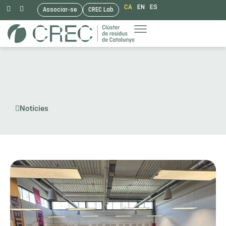
CA
EN
ES
Associar-se
CREC Lab
Vés
al
contingut
Notícies