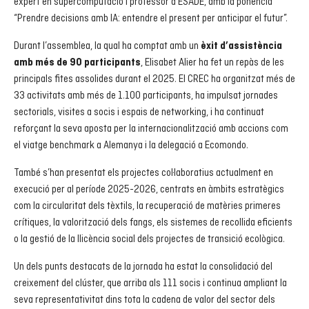
expert en supercomputació i professor a ESADE, amb la ponència
“Prendre decisions amb IA: entendre el present per anticipar el futur”.
Durant l’assemblea, la qual ha comptat amb un
èxit d’assistència
, Elisabet Alier ha fet un repàs de les
amb més de 90 participants
principals fites assolides durant el 2025. El CREC ha organitzat més de
33 activitats amb més de 1.100 participants, ha impulsat jornades
sectorials, visites a socis i espais de networking, i ha continuat
reforçant la seva aposta per la internacionalització amb accions com
el viatge benchmark a Alemanya i la delegació a Ecomondo.
També s’han presentat els projectes col·laboratius actualment en
execució per al període 2025-2026, centrats en àmbits estratègics
com la circularitat dels tèxtils, la recuperació de matèries primeres
crítiques, la valorització dels fangs, els sistemes de recollida eficients
o la gestió de la llicència social dels projectes de transició ecològica.
Un dels punts destacats de la jornada ha estat la consolidació del
creixement del clúster, que arriba als 111 socis i continua ampliant la
seva representativitat dins tota la cadena de valor del sector dels