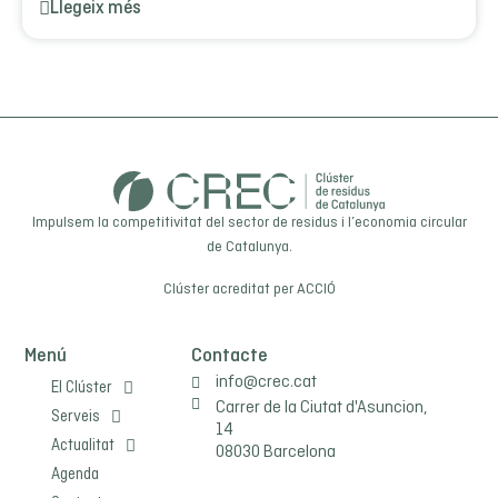
Llegeix més
Impulsem la competitivitat del sector de residus i l’economia circular
de Catalunya.
Clúster acreditat per
ACCIÓ
Menú
Contacte
info@crec.cat
El Clúster
Carrer de la Ciutat d'Asuncion,
Serveis
14
Actualitat
08030 Barcelona
Agenda