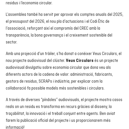
residus i l’economia circular.
L’assemblea també ha servit per aprovar els comptes anuals del 2025,
el pressupost del 2026, el nou pla d’actuacions i el Codi Ètic de
l’associació, reforçant així el compromís del CREC amb la
transparència, la bona governança i el creixement sostenible del
sector.
Amb una projecció d’un tràiler, s’ha donat a conèixer Veus Circulars, el
nou projecte audiovisual del clúster.
és un projecte
Veus Circulars
audiovisual divulgatiu sobre economia circular que dona veu als
diferents actors de la cadena de valor: administració, fabricants,
gestors de residus, SCRAPs i indústria, per explicar com la
col·laboració fa possible models més sostenibles i circulars.
A través de diverses “píndoles” audiovisuals, el projecte mostra casos
reals on un residu es transforma en recurs gràcies al disseny, la
traçabilitat, la innovació i el treball conjunt entre agents. Ben aviat
farem la publicació oficial del projecte i us proporcionarem més
informació!