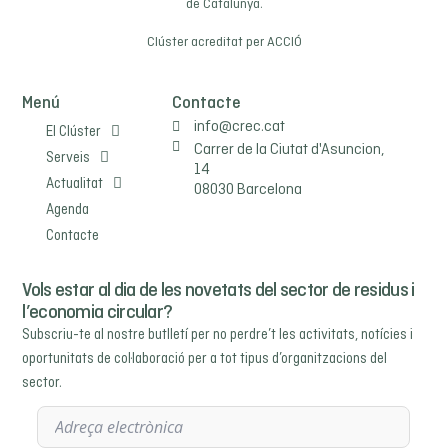
de Catalunya.
Clúster acreditat per
ACCIÓ
Menú
Contacte
info@crec.cat
El Clúster
Carrer de la Ciutat d'Asuncion,
Serveis
14
Actualitat
08030 Barcelona
Agenda
Contacte
Vols estar al dia de les novetats del sector de residus i
l’economia circular?
Subscriu-te al nostre butlletí per no perdre’t les activitats, notícies i
oportunitats de col·laboració per a tot tipus d’organitzacions del
sector.