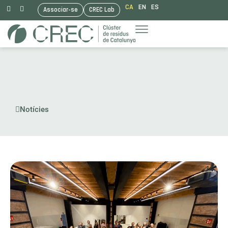
CA
EN
ES
Associar-se
CREC Lab
Vés
al
contingut
Notícies