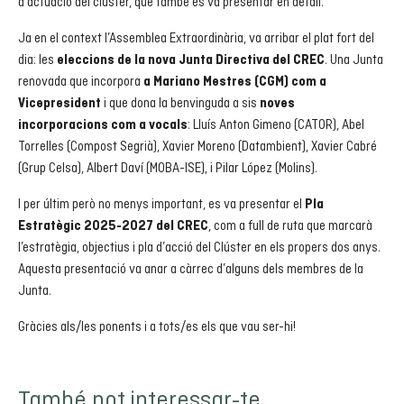
d’actuació del clúster, que també es va presentar en detall.
Ja en el context l’Assemblea Extraordinària, va arribar el plat fort del
dia: les
. Una Junta
eleccions de la nova Junta Directiva del CREC
renovada que incorpora
a Mariano Mestres (CGM) com a
i que dona la benvinguda a sis
Vicepresident
noves
: Lluís Anton Gimeno (CATOR), Abel
incorporacions com a vocals
Torrelles (Compost Segrià), Xavier Moreno (Datambient), Xavier Cabré
(Grup Celsa), Albert Daví (MOBA-ISE), i Pilar López (Molins).
I per últim però no menys important, es va presentar el
Pla
, com a full de ruta que marcarà
Estratègic 2025-2027 del CREC
l’estratègia, objectius i pla d’acció del Clúster en els propers dos anys.
Aquesta presentació va anar a càrrec d’alguns dels membres de la
Junta.
Gràcies als/les ponents i a tots/es els que vau ser-hi!
També pot interessar-te