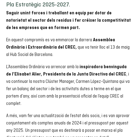
Pla Estratègic 2025-2027.
Seguir unint forces i treballant en equip per dotar de
notorietat el sector dels residus i fer créixer la competitivitat
de les empreses que en formen part.
En aquest compromís es va emmarcar la darrera
Assemblea
que va tenir lloc el 13 de maig
Ordinària i Extraordinària del CREC,
al Hub Social de Barcelona.
L’Assemblea Ordinària va arrencar amb la
inspiradora benvinguda
, i
de l’Elisabet Alier, Presidenta de la Junta Directiva del CREC
va continuar la nostra Clúster Manager, Carmen López-Quintana qui va
fer un balanç del sector i de les activitats dutes a terme en el que
portem d’any, així com amb la presentació oficial de l’equip CREC al
complet.
A més, vam fer una actualització de l’estat dels socis, i es van aprovar
conjuntament els comptes anuals de 2024 i el pressupost per aquest
any 2025. Un pressupost que es destinarà a posar en marxa el pla