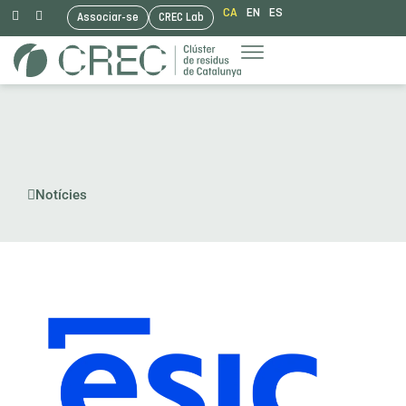
CA
EN
ES
Associar-se
CREC Lab
Vés
al
contingut
Notícies