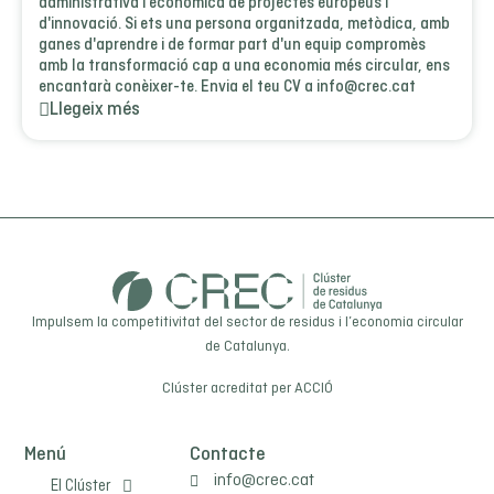
administrativa i econòmica de projectes europeus i
d'innovació. Si ets una persona organitzada, metòdica, amb
ganes d'aprendre i de formar part d'un equip compromès
amb la transformació cap a una economia més circular, ens
encantarà conèixer-te. Envia el teu CV a info@crec.cat
Llegeix més
Impulsem la competitivitat del sector de residus i l’economia circular
de Catalunya.
Clúster acreditat per
ACCIÓ
Menú
Contacte
info@crec.cat
El Clúster