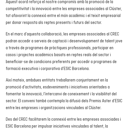
Aquest acord reforça el nostre compromís amb la promoció de la
competitivitat i la innovació entre les empreses associades al Clúster,
tot afavorint la connexió entre el món acadèmic i el teixit empresarial
per donar resposta als reptes presents i futurs del sector.
En el marc d’aquesta col·laboració, les empreses associades al CREC
podran accedir a serveis de captació i desenvolupament de talent jove
a través de programes de pràctiques professionals, participar en
casos i projectes acadèmics basats en reptes reals del sector i
beneficiar-se de condicions preferents per accedir a programes de
formació executiva i corporativa d’ESIC Barcelona.
Així mateix, ambdues entitats treballarem conjuntament en la
promoció d’activitats, esdeveniments i iniciatives orientades a
fomentar la innovació, l’intercanvi de coneixement i la visibilitat del
sector. El conveni també contempla la difusió dels Premis Aster d’ESIC
entre les empreses i organitzacions vinculades al Clúster.
Des del CREC facilitarem la connexió entre les empreses associades i
ESIC Barcelona per impulsar iniciatives vinculades al talent, la